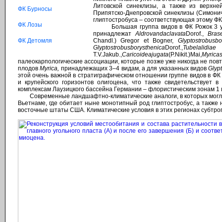
Литовской синеклизы, а также из верхне
ФК Бурносы
Припятско-Днепровской синеклизы (Симоничс
глиптостробуса – соответствующая этому ФК
ФК Лозы
Большая группа видов в ФК Рожок 3 унас
принадлежат
Aldrovanda
clavata
Dorof.,
Bras
ФК Детомля
Chandl.) Gregor et Bogner,
Glyptostrobus
bo
Glyptostrobus
borysthenica
Dorof.,
Tubela
lidia
е
T.V.Jakub.,
Caricoidea
jugata
(P.Nikit.)Mai,
Myrica
палеокарпологические ассоциации, которые позже уже никогда не пов
плодов
Myrica,
принадлежащих 3–4 видам, а для указанных видов
Glуp
этой очень важной в стратиграфическом отношении группе видов в ФК 
и крупейского горизонтов олигоцена, что также свидетельствует в
комплексам Лаузицкого бассейна Германии – флористическим зонам 1 и 
Современные ландшафтно-климатические аналоги, в которых могла ра
Вьетнаме, где обитает ныне монотипный род глиптостробус, а также 
восточные штаты США. Климатические условия в этих регионах субтр