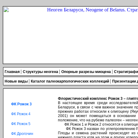
|
|
|
Главная
Структуры неогена
Опорные разрезы миоцена
Стратиграфи
|
|
Новые виды
Каталог палеокарпологических коллекций
Презентации
Флористический комплекс Рожок 3 – глип
В настоящее время среди исследователе
ФК Рожок 3
Беларуси, в связи с чем важное значение п
прежних работах относили к олигоцену (Яку
ФК Рожок 4
2001) он может помещаться в основании 
положение, что на рубеже палеоген – неоген
ФК Рожок 5
ФК Рожок 1 и Рожок 2 относятся к олигоцен
ФК Рожок 3 назван по углепроявлению Рож
Плоды и семена растений происходят из в
ФК Дрогочин
нижнего пласта угля на этом и других угле