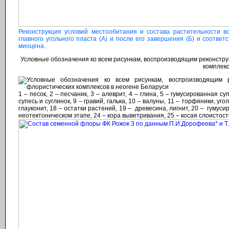
Реконструкция условий местообитания и состава растительности 
главного угольного пласта (А) и после его завершения (Б) и соот
миоцена.
Условные обозначения ко всем рисункам, воспроизводящим реконстр
комплекс
1 – песок, 2 – песчаник, 3 – алеврит, 4 – глина, 5 – гумусированная 
супесь и суглинок, 9 – гравий, галька, 10 – валуны, 11 – торфяники, уго
глауконит, 18 – остатки растений, 19 – древесина, лигнит, 20 – гумус
неотектоническом этапе, 24 – кора выветривания, 25 – косая слоистост