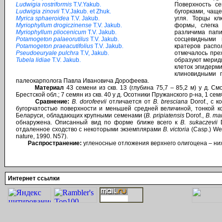
Ludwigia rostriformis
T.V.Yakub.
Поверхность се
Ludwigia zinovii
T.V.Jakub. et Zhuk.
бугорками, чаще
Myrica sphaeroidea
T.V. Jakub.
угля. Торцы кл
Myriophyllum drogiczinense
T.V. Jakub.
формы, слегка
Myriophyllum pliocenicum
T.V. Jakub.
различима папи
Potamogeton palaeorutilus
T.V. Jakub.
сосцевидными 
Potamogeton praeacutifolius
T.V. Jakub.
кратеров распо
Pseudoeuryale pulchra
T.V, Jakub.
отмечалось пре
Tubela lidiae
T.V. Jakub.
образуют мерид
клеток эпидерми
клиновидными п
палеокарполога Павла Ивановича Дорофеева.
Материал
43 семени из скв. 13 (глубина 75,7 – 85,2 м) у д. С
Брестской обл.; 7 семян из скв. 40 у д. Осотники Пружанского р-на, 1 сем
Сравнение:
B. dorofeevii
отличается от
B. bresciana
Dorof., с 
бугорчатостью поверхности и меньшей средней величиной, тонкой к
Беларуси, обладающих крупными семенами (
B. pripiatensis
Dorof.,
B. man
обнаружена. Описанный вид по форме ближе всего к
B. sukaczevii
D
отдаленное сходство с некоторыми экземплярами
В. victoria
(Casp.) We
nature, 1990. N57).
Распространение:
угленосные отложения верхнего олигоцена – ни
Интернет ссылки