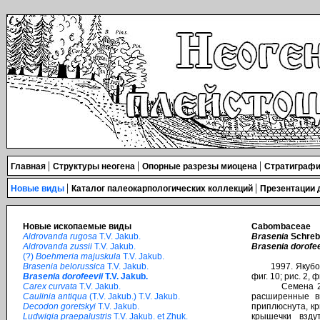
|
|
|
Главная
Структуры неогена
Опорные разрезы миоцена
Стратиграфи
|
|
Новые виды
Каталог палеокарпологических коллекций
Презентации
Новые ископаемые виды
Cabombaceae
Aldrovanda rugosa
T.V. Jakub.
Brasenia
Schreb
Aldrovanda zussii
T.V. Jakub.
Brasenia dorofee
(?)
Boehmeria majuskula
T.V. Jakub.
Brasenia belorussica
T.V. Jakub.
1997. Якубовска
Brasenia dorofeevii
T.V. Jakub.
фиг. 10; рис. 2, ф
Carex curvata
T.V. Jakub.
Семена 2,0 – 2
Caulinia antiqua
(T.V. Jakub.) T.V. Jakub.
расширенные вв
Decodon goretskyi
T.V. Jakub.
приплюснута, кр
Ludwigia praepalustris
T.V. Jakub. et Zhuk.
крышечки взду