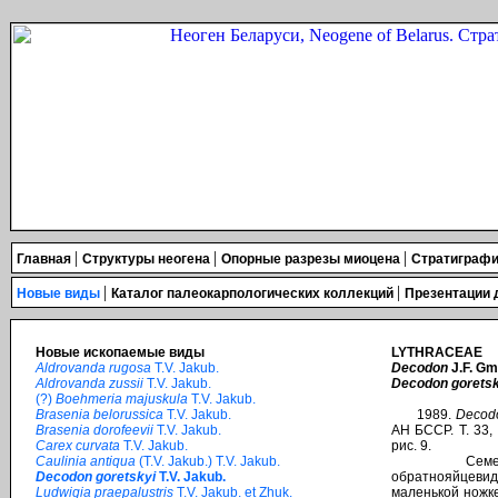
|
|
|
Главная
Структуры неогена
Опорные разрезы миоцена
Стратиграфи
|
|
Новые виды
Каталог палеокарпологических коллекций
Презентации
Новые ископаемые виды
LYTHRACEAE
Aldrovanda rugosa
T.V. Jakub.
Decodon
J.F. Gm
Aldrovanda zussii
T.V. Jakub.
Decodon gorets
(?)
Boehmeria majuskula
T.V. Jakub.
Brasenia belorussica
T.V. Jakub.
1989.
Decodo
Brasenia dorofeevii
T.V. Jakub.
АН БССР. Т. 33,
Carex curvata
T.V. Jakub.
рис. 9.
Caulinia antiqua
(T.V. Jakub.) T.V. Jakub.
Семена 1,25
Decodon goretskyi
T.V. Jakub.
обратнояйцев
Ludwigia praepalustris
T.V. Jakub. et Zhuk.
маленькой ножке