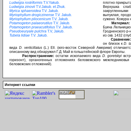
Ludwigia rostriformis
T.V.Yakub.
плотно прикрыта
Ludwigia zinovii
T.V.Jakub. et Zhuk.
Верхушка слаб
Myrica sphaeroidea
T.V. Jakub.
закругленными
Myriophyllum drogiczinense
T.V. Jakub.
выпуклая, прод
Myriophyllum pliocenicum
T.V. Jakub.
сужено. Кожура 
Potamogeton palaeorutilus
T.V. Jakub.
Материал:
Potamogeton praeacutifolius
T.V. Jakub.
Букча Лельчицког
Pseudoeuryale pulchra
T.V, Jakub.
Гродненского р-н
Tubela lidiae
T.V. Jakub.
из скв. 1432 (гл
Сравнение
он близок к
D. t
вида
D. verticillatus
(L.) Ell. (юго-восток Северной Америки) отличае
описанному вид обнаружил Г.Д. Май в гольштейнской флоре Европы.
Распространение:
остатки ископаемого вида
D. goretskyi
встр
горизонт), органогенных отложениях беловежского межледниковья
беловежских отложений).
Интернет ссылки