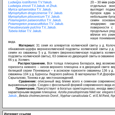
Ludwigia rostriformis
T.V.Yakub.
20 – 30 мкм рафе
Ludwigia zinovii
T.V.Jakub. et Zhuk.
отдельных экз
Myrica sphaeroidea
T.V. Jakub.
выглядит поджа
Myriophyllum drogiczinense
T.V. Jakub.
бугорок едва з
Myriophyllum pliocenicum
T.V. Jakub.
небольшим буго
Potamogeton palaeorutilus
T.V. Jakub.
семян основан
Potamogeton praeacutifolius
T.V. Jakub.
эпидермис све
Pseudoeuryale pulchra
T.V, Jakub.
поверхности с
Tubela lidiae
T.V. Jakub.
продольных ряд
вблизи его узк
наше понимание
вида.
Материал:
31 семя из алевритов холмечской свиты у д. Колочи
обнажения-шурфа верхнехолмечской подсвиты холмечской свиты у д. 
семян из скважины 5 у д. Холмеч (верхнехолмечская подсвита холмеч
подсвиты холмечской свиты), 63 семени из дворецкой свиты в скважине 
66 у д. Холмеч.
Распространение.
Вся толща плиоцена Беларуси, вид возможе
горизонта нижнего – низов верхнего плиоцена и в дворецкой свите в
белицкой серии Понеманья – в асокском горизонте скважины 136 у д.
скважины 104 у д. Бурносы Лидского района. В материалах П.И.Дороф
Скрыгалово, Тонежа и др. местонахождений.
Сравнение:
описанный вид ближе всего к семенам современн
выраженным рафе. Сходен с фоссильной формой современного вида из п
Примечание.
Присутствует в богатых ориктоценозах, иногда вме
характерными видами плиоцена:
Azolla pseudopinnata
Nikit var.
elegans
D
Jakub.
,
Betula cholmeczensis
Dorof.,
Nyphar canaliculata
C. et E.M.Reid,
Ny
Интернет ссылки