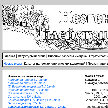
|
|
|
Главная
Структуры неогена
Опорные разрезы миоцена
Стратиграфи
|
|
Новые виды
Каталог палеокарпологических коллекций
Презентации
Новые ископаемые виды
NAGRACEAE
Aldrovanda rugosa
T.V. Jakub.
Ludwigia
L.
Aldrovanda zussii
T.V. Jakub.
Ludwigia praepal
(?)
Boehmeria majuskula
T.V. Jakub.
Brasenia belorussica
T.V. Jakub.
1982.
Hyper
Brasenia dorofeevii
T.V. Jakub.
Минск., 1982, c. 5
Carex curvata
T.V. Jakub.
2003.
Lud
Caulinia antiqua
(T.V. Jakub.) T.V. Jakub.
Беларуси. Т. 47, 
Decodon goretskyi
T.V. Jakub.
Семена мелки
Ludwigia praepalustris
T.V. Jakub. et Zhuk.
преобладающий р